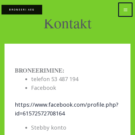
Skip
BRONEERI AEG
to
Kontakt
content
BRONEERIMINE:
telefon 53 487 194
Facebook
https://www.facebook.com/profile.php?
id=61572572708164
Stebby konto