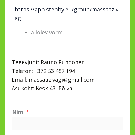
https://app.stebby.eu/group/massaaziv
agi
allolev vorm
Tegevjuht: Rauno Pundonen
Telefon: +372 53 487 194
Email: massaazivagi@gmail.com
Asukoht: Kesk 43, Põlva
S
Nimi
*
õ
n